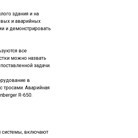
лого здания и на
овых и аварийных
ами и демонстрировать
ьзуются все
истки можно назвать
поставленной задачи.
орудование в
с тросами. Аварийная
berger R-650.
й системы, включают