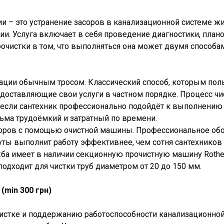
и – это устранение засоров в канализационной системе жи
и. Услуга включает в себя проведение диагностики, план
рочистки в том, что выполняться она может двумя способ
ации обычным тросом. Классический способ, которым пол
едоставляющие свои услуги в частном порядке. Процесс ч
если сантехник профессионально подойдёт к выполнению 
ьма трудоёмкий и затратный по времени.
соров с помощью очистной машины. Профессиональное об
ты выполнит работу эффективнее, чем сотня сантехников 
ба имеет в наличии секционную прочистную машину Rothen
одходит для чистки труб диаметром от 20 до 150 мм.
 (min 300 грн)
чистке и поддержанию работоспособности канализационно