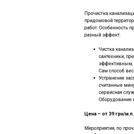
Прочистка канализаци
придомовой территори
работ. Особенность п
разный эффект:
Чистка канализ
сантехники, пр
эффективным, 
Сам способ вес
Устранение за
считанные мину
сервисная служ
Оборудование п
Цена – от 39 грн/м.п.
Мероприятия, по про